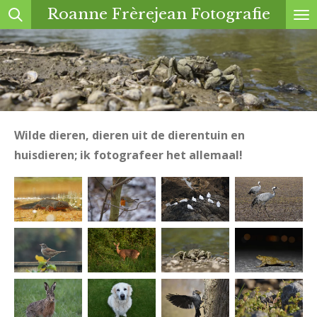
Roanne Frèrejean Fotografie
Ga
direct
naar
de
hoofdinhoud
Wilde dieren, dieren uit de dierentuin en
huisdieren; ik fotografeer het allemaal!