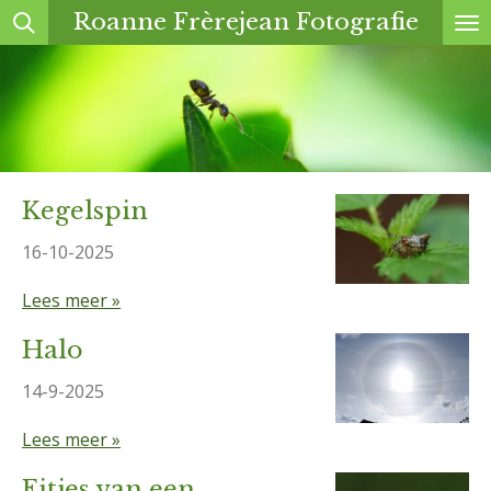
Roanne Frèrejean Fotografie
Ga
direct
naar
de
hoofdinhoud
Kegelspin
16-10-2025
Lees meer »
Halo
14-9-2025
Lees meer »
Eitjes van een