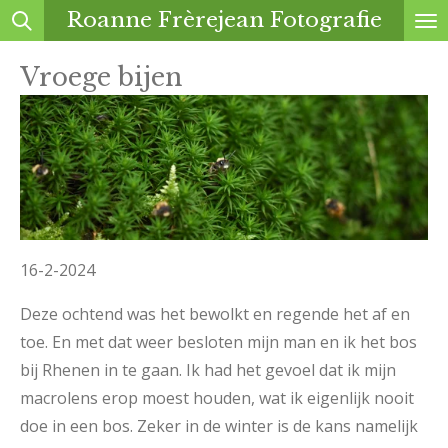
Roanne Frèrejean Fotografie
Ga
direct
Vroege bijen
naar
de
hoofdinhoud
16-2-2024
Deze ochtend was het bewolkt en regende het af en
toe. En met dat weer besloten mijn man en ik het bos
bij Rhenen in te gaan. Ik had het gevoel dat ik mijn
macrolens erop moest houden, wat ik eigenlijk nooit
doe in een bos. Zeker in de winter is de kans namelijk