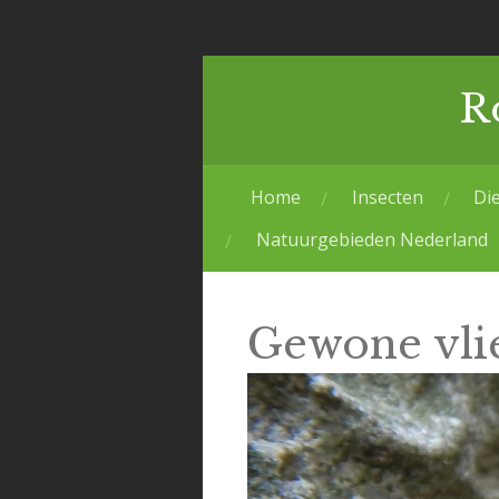
Ga
direct
naar
R
de
hoofdinhoud
Home
Insecten
Di
Natuurgebieden Nederland
Gewone vli