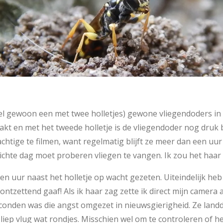
el gewoon een met twee holletjes) gewone vliegendoders in m
akt en met het tweede holletje is de vliegendoder nog druk 
htige te filmen, want regelmatig blijft ze meer dan een uur
lichte dag moet proberen vliegen te vangen. Ik zou het haar
en uur naast het holletje op wacht gezeten. Uiteindelijk heb
ntzettend gaaf! Als ik haar zag zette ik direct mijn camera 
onden was die angst omgezet in nieuwsgierigheid. Ze landd
liep vlug wat rondjes. Misschien wel om te controleren of het