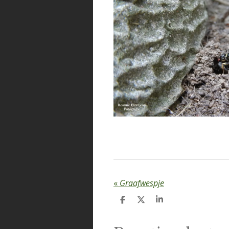
«
Graafwespje
D
D
S
e
e
h
l
e
a
e
l
r