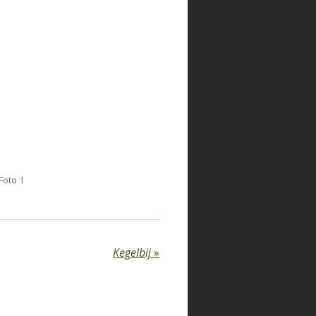
Foto 1
Kegelbij
»