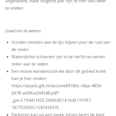
uitgebloeid, maar volgend jaar zijn ze hier vast weer
te vinden.
Goed om te weten:
Honden moeten aan de lijn blijven voor de rust van
de reeën.
Waterdichte schoenen zijn in de herfst en winter
zeker aan te raden.
Een mooie wandelroute die door dit gebied komt
kan je hier vinden:
https://assets.glk.nl/docs/ee8918bc-c8aa-483d-
b678-a438ca2d41d8.pdf?
_ga=2.194411055.343664514.1636119797-
1877025055.1595416970
Parkeren kan op een lange inham langs de kant