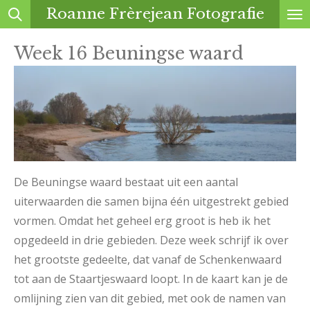
Roanne Frèrejean Fotografie
Ga
direct
Week 16 Beuningse waard
naar
de
hoofdinhoud
De Beuningse waard bestaat uit een aantal
uiterwaarden die samen bijna één uitgestrekt gebied
vormen. Omdat het geheel erg groot is heb ik het
opgedeeld in drie gebieden. Deze week schrijf ik over
het grootste gedeelte, dat vanaf de Schenkenwaard
tot aan de Staartjeswaard loopt. In de kaart kan je de
omlijning zien van dit gebied, met ook de namen van