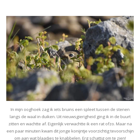
In mijn ooghoek zag ik iets bruins een spleet tussen de stenen
langs de waal in duiken. Uit nieuwsgierigheid ging ik in de buurt
zitten en wachtte af. Eigenlijk verwachtte ik een rat ofzo. Maar na
een paar minuten kwam dit jonge konijntje voorzichtig tevoorschijn
om aan wat blaadjes te knabbelen. Erg schattig om te zien!