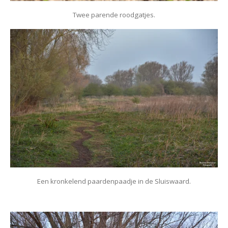
Twee parende roodgatjes.
Een kronkelend paardenpaadje in de Sluiswaard.