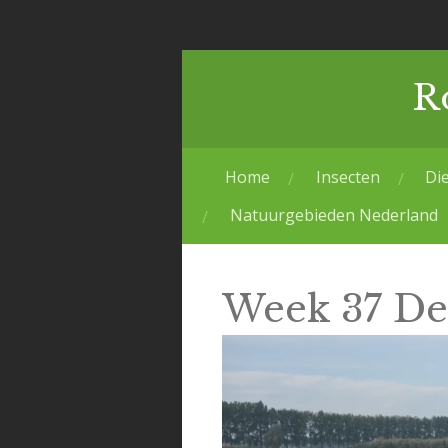
Ga
direct
naar
R
de
hoofdinhoud
Home
Insecten
Di
Natuurgebieden Nederland
Week 37 De