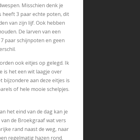
adwespen. Misschien denk je
 heeft 3 paar echte poten, dit
en van zijn lijf. Ook hebben
thouden. De larven van een
 7 paar schijnpoten en geen
erschil.
worden ook eitjes op gelegd. Ik
 is het een wit laagje over
et bijzondere aan deze eitjes is
parels of hele mooie schelpjes.
aan het eind van de dag kan je
 van de Broekgraaf wat vers
nrijke rand naast de weg, naar
ppen regelmatig hazen rond.