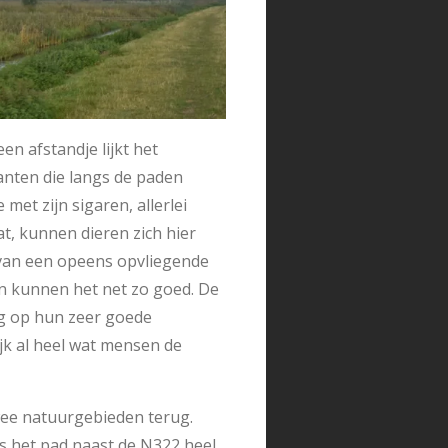
n afstandje lijkt het
lanten die langs de paden
et zijn sigaren, allerlei
at, kunnen dieren zich hier
t van een opeens opvliegende
en kunnen het net zo goed. De
ng op hun zeer goede
lijk al heel wat mensen de
wee natuurgebieden terug.
gs het pad naast de N322 heel