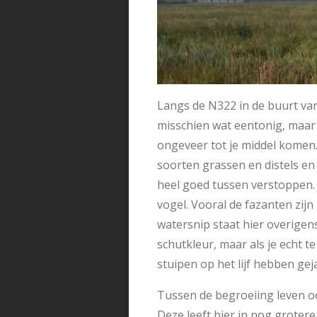
Langs de N322 in de buurt van
misschien wat eentonig, maar 
ongeveer tot je middel komen. 
soorten grassen en distels en 
heel goed tussen verstoppen. 
vogel. Vooral de fazanten zij
watersnip staat hier overigen
schutkleur, maar als je echt te
stuipen op het lijf hebben gej
Tussen de begroeiing leven o
Deze leeft hier in nog groter