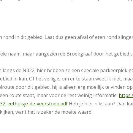
 rond in dit gebied. Laat dus geen afval of eten rond slinge
ciële naam, maar aangezien de Broekgraaf door het gebied s
 langs de N322, hier hebben ze een speciale parkeerplek g
gebied in kan. Of het veilig is om er te staan weet ik niet, ma
route door dit gebied, hij is alleen erg moeilijk te vinden op
en route staat, maar voor de rest weinig informatie:
https:
32_eethuisje-de-veerstoep.pdf
Heb je hier niks aan? Dan ka
kijken, want het is zeker de moeite waard.