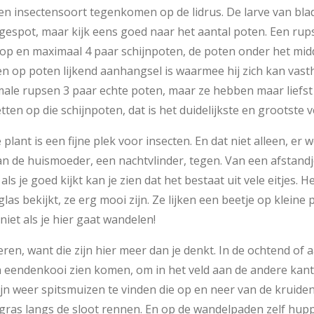
een insectensoort tegenkomen op de lidrus. De larve van bl
gespot, maar kijk eens goed naar het aantal poten. Een rups
 kop en maximaal 4 paar schijnpoten, de poten onder het midd
n op poten lijkend aanhangsel is waarmee hij zich kan vas
ale rupsen 3 paar echte poten, maar ze hebben maar liefst
tten op die schijnpoten, dat is het duidelijkste en grootste v
 plant is een fijne plek voor insecten. En dat niet alleen, er 
n de huismoeder, een nachtvlinder, tegen. Van een afstandje
als je goed kijkt kan je zien dat het bestaat uit vele eitjes. H
las bekijkt, ze erg mooi zijn. Ze lijken een beetje op kleine 
iet als je hier gaat wandelen!
ren, want die zijn hier meer dan je denkt. In de ochtend of 
n eendenkooi zien komen, om in het veld aan de andere kant
ijn weer spitsmuizen te vinden die op en neer van de kruide
 gras langs de sloot rennen. En op de wandelpaden zelf hu