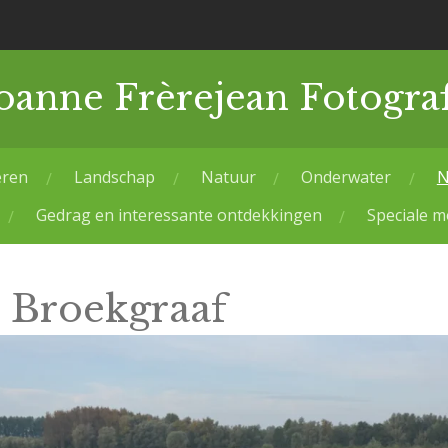
oanne Frèrejean Fotograf
eren
Landschap
Natuur
Onderwater
N
Gedrag en interessante ontdekkingen
Speciale 
 Broekgraaf