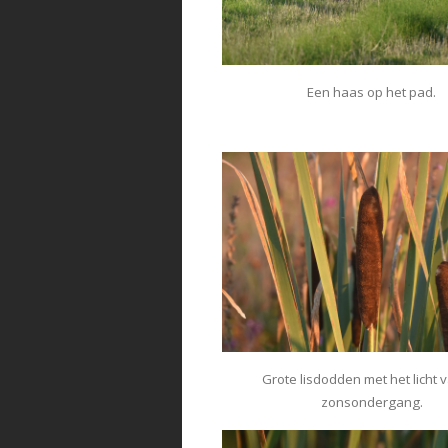
Een haas op het pad.
Grote lisdodden met het licht 
zonsondergang.