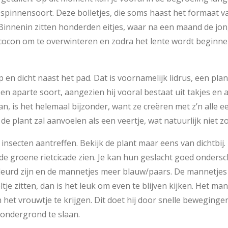
 spinnensoort. Deze bolletjes, die soms haast het formaat v
Binnenin zitten honderden eitjes, waar na een maand de jon
e cocon om te overwinteren en zodra het lente wordt beginn
 en dicht naast het pad. Dat is voornamelijk lidrus, een plant
en aparte soort, aangezien hij vooral bestaat uit takjes en a
an, is het helemaal bijzonder, want ze creëren met z’n alle ee
 de plant zal aanvoelen als een veertje, wat natuurlijk niet zo 
 insecten aantreffen. Bekijk de plant maar eens van dichtbij.
de groene rietcicade zien. Je kan hun geslacht goed onders
eurd zijn en de mannetjes meer blauw/paars. De mannetjes z
tje zitten, dan is het leuk om even te blijven kijken. Het man
het vrouwtje te krijgen. Dit doet hij door snelle beweginge
e ondergrond te slaan.