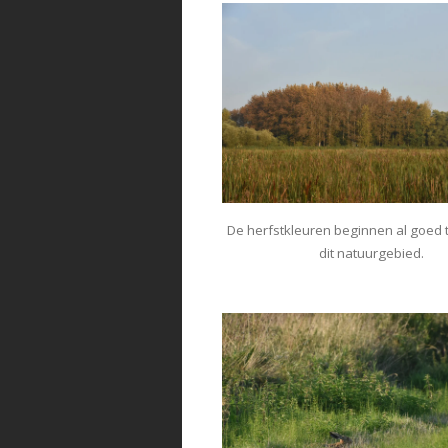
De herfstkleuren beginnen al goed 
dit natuurgebied.