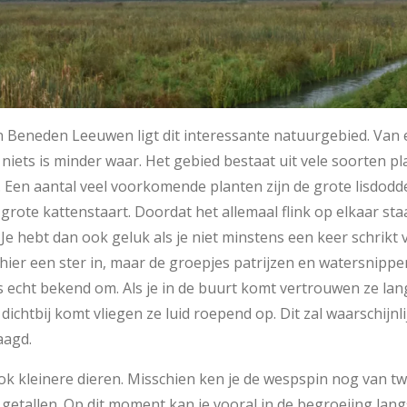
 Beneden Leeuwen ligt dit interessante natuurgebied. Van ee
niets is minder waar. Het gebied bestaat uit vele soorten p
Een aantal veel voorkomende planten zijn de grote lisdodde m
grote kattenstaart. Doordat het allemaal flink op elkaar sta
Je hebt dan ook geluk als je niet minstens een keer schrik
n hier een ster in, maar de groepjes patrijzen en watersnipp
s echt bekend om. Als je in de buurt komt vertrouwen ze la
 dichtbij komt vliegen ze luid roepend op. Dit zal waarschijn
aagd.
ok kleinere dieren. Misschien ken je de wespspin nog van t
e getallen. Op dit moment kan je vooral in de begroeiing lan