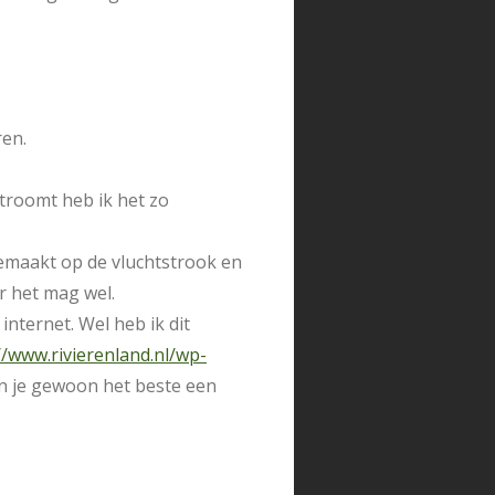
ren.
troomt heb ik het zo
emaakt op de vluchtstrook en
ar het mag wel.
 internet. Wel heb ik dit
//www.rivierenland.nl/wp-
n je gewoon het beste een