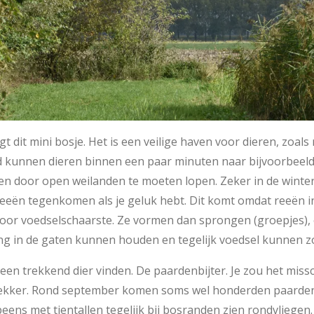
t dit mini bosje. Het is een veilige haven voor dieren, zoals
ed kunnen dieren binnen een paar minuten naar bijvoorbee
n door open weilanden te moeten lopen. Zeker in de winter
reeën tegenkomen als je geluk hebt. Dit komt omdat reeën i
door voedselschaarste. Ze vormen dan sprongen (groepjes)
ing in de gaten kunnen houden en tegelijk voedsel kunnen z
een trekkend dier vinden. De paardenbijter. Je zou het miss
 trekker. Rond september komen soms wel honderden paarden
eens met tientallen tegelijk bij bosranden zien rondvliegen. 