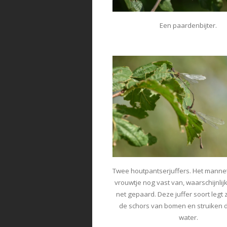
Een paardenbijter.
Twee houtpantserjuffers. Het mannet
vrouwtje nog vast van, waarschijnli
net gepaard. Deze juffer soort legt zi
de schors van bomen en struiken di
water.