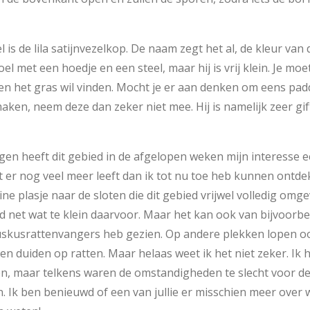
s de lila satijnvezelkop. De naam zegt het al, de kleur van 
el met een hoedje en een steel, maar hij is vrij klein. Je mo
 en het gras wil vinden. Mocht je er aan denken om eens pa
 maken, neem deze dan zeker niet mee. Hij is namelijk zeer 
ngen heeft dit gebied in de afgelopen weken mijn interesse
 er nog veel meer leeft dan ik tot nu toe heb kunnen ontdek
ne plasje naar de sloten die dit gebied vrijwel volledig omg
pad net wat te klein daarvoor. Maar het kan ook van bijvoorb
muskusrattenvangers heb gezien. Op andere plekken lopen oo
n duiden op ratten. Maar helaas weet ik het niet zeker. Ik
n, maar telkens waren de omstandigheden te slecht voor d
Ik ben benieuwd of een van jullie er misschien meer over we