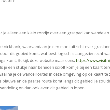
en weten!
r je alleen een klein rondje over een graspad kan wandelen. G
icknickbank, waarvandaan je een mooi uitzicht over grasland
 door dit gebied komt, wat best logisch is aangezien echt wa
langs komt. Bekijk deze website maar eens:
https://www.visit
s je een stukje naar beneden scrolt kom je bij een kaart ter
aarna je de wandelroutes in deze omgeving op de kaart te zi
e blauwe en de paarse route komt langs dit gebied. Je zou 
andeling en dan ook even dit gebied in lopen.