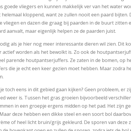
s goede vliegers en kunnen makkelijk ver van het water w
 helemaal kloppend, want ze zullen nooit een paard bijten. 
e vliegen en dazen die graag bij paarden in de buurt zitten e
aard aanvalt, maar eigenlijk helpen ze de paarden juist.
odig als je hier nog meer interessante dieren wil zien. Dit k
er actief worden als het bewolkt is. Zo ook de houtpantserju
veel parende houtpantserjuffers. Ze zaten in de bomen, op h
uffers die je echt een keer gezien moet hebben. Maar zodra het
n.
je toch eens in dit gebied gaan kijken? Geen probleem, er zij
goed weer is. Tussen het gras groeien bijvoorbeeld verschill
mmen in een groepje ergens midden op het pad. Het zijn g
 Maar deze hebben een dikke steel en een soort bol daarbo
crème of heel licht bruin/grijs gekleurd. De sporen van deze 
aan de bovenkant open en zullen de sporen, zodra iets de bol 