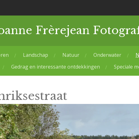
oanne Frèrejean Fotograf
eren
Landschap
Natuur
Onderwater
N
Gedrag en interessante ontdekkingen
Speciale 
riksestraat