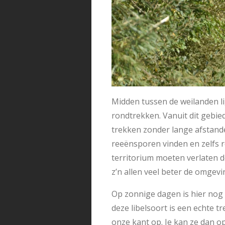
Midden tussen de weilanden lig
rondtrekken. Vanuit dit gebi
trekken zonder lange afstande
reeënsporen vinden en zelfs 
territorium moeten verlaten 
z’n allen veel beter de omgev
Op zonnige dagen is hier nog 
deze libelsoort is een echte
onze kant op. Je kan ze dan op