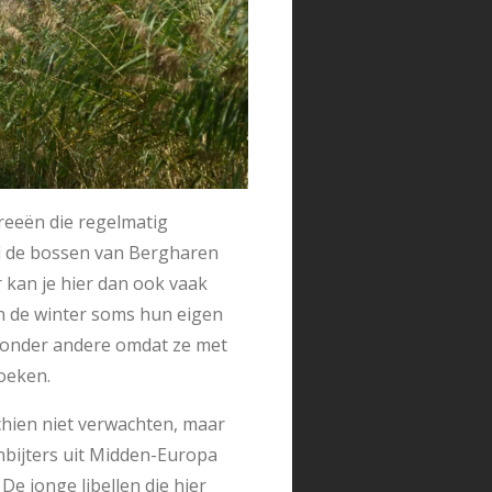
 reeën die regelmatig
ld de bossen van Bergharen
 kan je hier dan ook vaak
n de winter soms hun eigen
, onder andere omdat ze met
oeken.
chien niet verwachten, maar
bijters uit Midden-Europa
De jonge libellen die hier