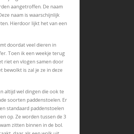
orden aangetroffen. De naam
Deze naam is waarschijnlijk
ten. Hierdoor lijkt het van een
omt doordat veel dieren in
ffer. Toen ik een weekje terug
et riet en vlogen samen door
 bewolkt is zal je ze in deze
n altijd wel dingen die ook te
ende soorten paddenstoelen. Er
een standaard paddenstoelen
ven op. Ze worden tussen de 3
zwam zitten binnen in de bol.
raakt, daar als een wolk uit